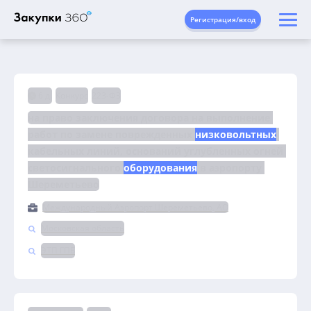
Регистрация/вход
6 д.
Конкурс
223-ФЗ
на право заключения договора на выполнение 
работ по замене поврежденных 
низковольтных
кабельных линий, оснований углубленных огней 
светосигнального 
оборудования
 в аэропорту 
Шереметьево
Международный Аэропорт Шереметьево, АО
Московская область
ЭТП ГПБ