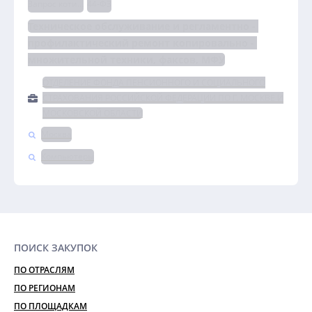
Запрос котировок
44-ФЗ
Техническое обслуживание и регламентно - 
профилактический ремонт копировально - 
множительной техники, факсов, МФУ
ОТДЕЛЕНИЕ ФОНДА ПЕНСИОННОГО И СОЦИАЛЬНОГО
СТРАХОВАНИЯ РОССИЙСКОЙ ФЕДЕРАЦИИ ПО Г. МОСКВЕ И
МОСКОВСКОЙ ОБЛАСТИ
Москва
Компьютеры
ПОИСК ЗАКУПОК
ПО ОТРАСЛЯМ
ПО РЕГИОНАМ
ПО ПЛОЩАДКАМ