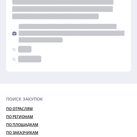
Техническое обслуживание и регламентно - 
профилактический ремонт копировально - 
множительной техники, факсов, МФУ
ОТДЕЛЕНИЕ ФОНДА ПЕНСИОННОГО И СОЦИАЛЬНОГО
СТРАХОВАНИЯ РОССИЙСКОЙ ФЕДЕРАЦИИ ПО Г. МОСКВЕ И
МОСКОВСКОЙ ОБЛАСТИ
Москва
Компьютеры
ПОИСК ЗАКУПОК
ПО ОТРАСЛЯМ
ПО РЕГИОНАМ
ПО ПЛОЩАДКАМ
ПО ЗАКАЗЧИКАМ