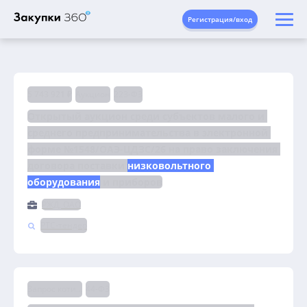
Регистрация/вход
5 743 921 ₽
Аукцион
223-ФЗ
Открытый аукцион среди субъектов малого и 
среднего предпринимательства в электронной 
форме №1548/ОАЭ-ЦДЗС/26 на право заключения 
договора поставки 
низковольтного 
оборудования
 и приборов
РЖД, ОАО
РТС-тендер
Запрос котировок
44-ФЗ