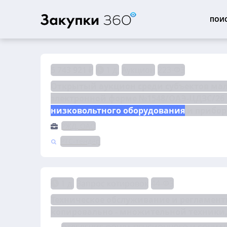
ПОИС
5 743 921 ₽
1 д.
Аукцион
223-ФЗ
Открытый аукцион среди субъектов мало
низковольтного оборудования
 и прибо
РЖД, ОАО
РТС-тендер
1 д.
Запрос котировок
44-ФЗ
Техническое обслуживание и регламент
копировально - множительной техники,