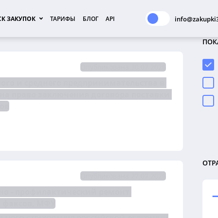
К ЗАКУПОК
ТАРИФЫ
БЛОГ
API
info@zakupki3
ПОК
Опубликована 30.07.2026
го и среднего предпринимательства в 
электронной форме №1548/ОАЭ-ЦДЗС/26 на право заключения договора поставки 
ров
ОТР
Опубликована 27.07.2026
но - профилактический ремонт 
 факсов, МФУ