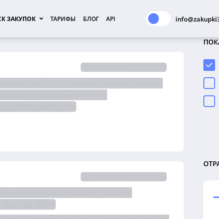
К ЗАКУПОК
ТАРИФЫ
БЛОГ
API
info@zakupki3
ПОК
Опубликована 29.07.2026
на право заключения договора на выполнение работ по замене поврежденных 
ваний углубленных огней 
порту Шереметьево
ОТР
Опубликована 27.07.2026
но - профилактический ремонт 
 факсов, МФУ