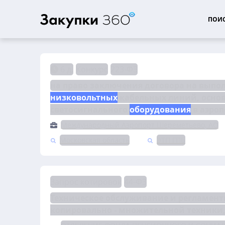
ПОИС
6 д.
Конкурс
223-ФЗ
низковольтных
 кабельных линий, осно
светосигнального 
оборудования
 в аэро
Международный Аэропорт Шереметьево, АО
Московская область
ЭТП ГПБ
Запрос котировок
44-ФЗ
Техническое обслуживание и регламент
копировально - множительной техники,