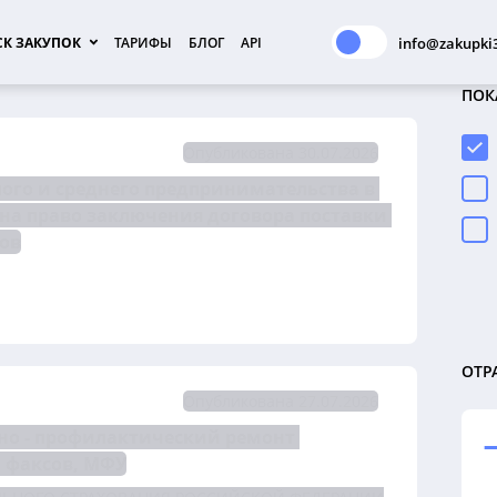
К ЗАКУПОК
ТАРИФЫ
БЛОГ
API
info@zakupki3
ПОК
Опубликована 30.07.2026
го и среднего предпринимательства в 
электронной форме №1548/ОАЭ-ЦДЗС/26 на право заключения договора поставки 
ров
ОТР
Опубликована 27.07.2026
но - профилактический ремонт 
 факсов, МФУ