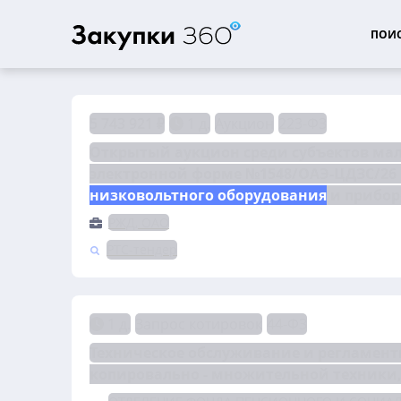
ПОИС
5 743 921 ₽
1 д.
Аукцион
223-ФЗ
Открытый аукцион среди субъектов мало
низковольтного оборудования
 и прибо
РЖД, ОАО
РТС-тендер
1 д.
Запрос котировок
44-ФЗ
Техническое обслуживание и регламент
копировально - множительной техники,