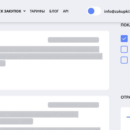
К ЗАКУПОК
ТАРИФЫ
БЛОГ
API
info@zakupki3
ПОК
Опубликована 30.07.2026
го и среднего предпринимательства в 
электронной форме №1548/ОАЭ-ЦДЗС/26 на право заключения договора поставки 
ров
ОТР
Опубликована 27.07.2026
но - профилактический ремонт 
 факсов, МФУ