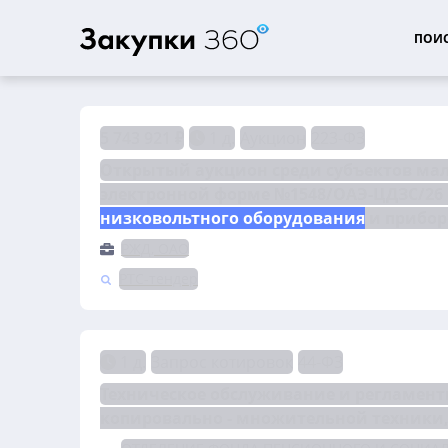
ПОИС
5 743 921 ₽
1 д.
Аукцион
223-ФЗ
Открытый аукцион среди субъектов мало
низковольтного оборудования
 и прибо
РЖД, ОАО
РТС-тендер
1 д.
Запрос котировок
44-ФЗ
Техническое обслуживание и регламент
копировально - множительной техники,