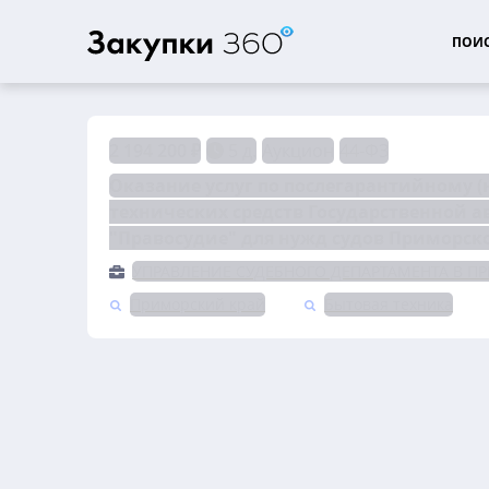
ПОИС
2 194 200 ₽
5 д.
Аукцион
44-ФЗ
Оказание услуг по послегарантийному 
технических средств Государственной 
"Правосудие" для нужд судов Приморско
УПРАВЛЕНИЕ СУДЕБНОГО ДЕПАРТАМЕНТА В П
Приморский край
Бытовая техника