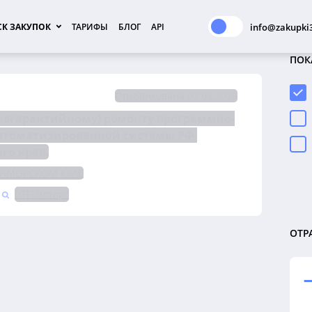
К ЗАКУПОК
ТАРИФЫ
БЛОГ
API
info@zakupki3
ПОК
Опубликована 03.08.2026
(негарантийному) ремонту программно-
автоматизированной системы РФ 
го края.
РИМОРСКОМ КРАЕ
ЭТП Элторг
ОТР