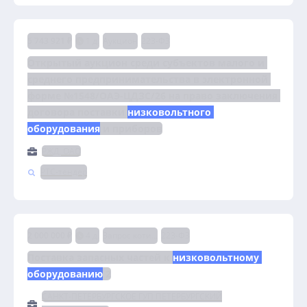
5 743 921 ₽
1 д.
Аукцион
223-ФЗ
Открытый аукцион среди субъектов малого и 
среднего предпринимательства в электронной 
форме №1548/ОАЭ-ЦДЗС/26 на право заключения 
договора поставки 
низковольтного 
оборудования
 и приборов
РЖД, ОАО
РТС-тендер
2 000 000 ₽
4 д.
Запрос котировок
223-ФЗ
Поставка запасных частей к 
низковольтному 
оборудованию
 2
САНКТ-ПЕТЕРБУРГСКОЕ ГУП ПЕТЕРБУРГСКИЙ