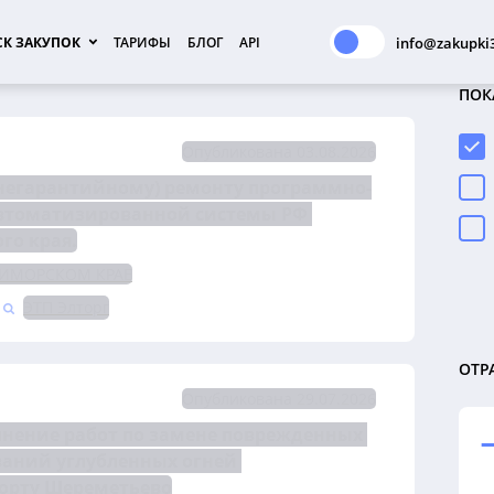
К ЗАКУПОК
ТАРИФЫ
БЛОГ
API
info@zakupki3
ПОК
Опубликована 03.08.2026
(негарантийному) ремонту программно-
автоматизированной системы РФ 
го края.
РИМОРСКОМ КРАЕ
ЭТП Элторг
ОТР
Опубликована 29.07.2026
на право заключения договора на выполнение работ по замене поврежденных 
ваний углубленных огней 
порту Шереметьево