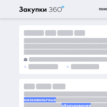
ПОИС
2 194 200 ₽
4 д.
Аукцион
44-ФЗ
Оказание услуг по послегарантийному 
технических средств Государственной 
"Правосудие" для нужд судов Приморско
УПРАВЛЕНИЕ СУДЕБНОГО ДЕПАРТАМЕНТА В П
Приморский край
Бытовая техника
6 д.
Конкурс
223-ФЗ
низковольтных
 кабельных линий, осно
светосигнального 
оборудования
 в аэро