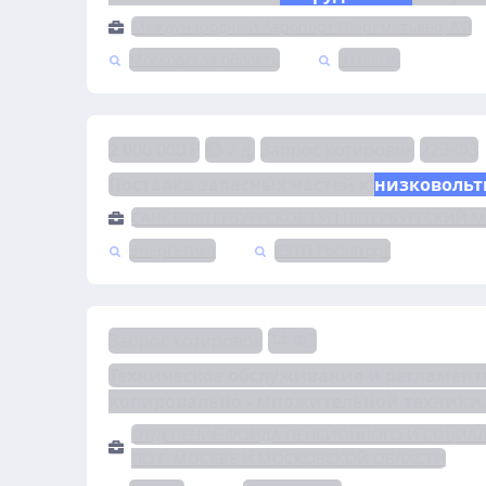
Международный Аэропорт Шереметьево, АО
Московская область
ЭТП ГПБ
2 000 000 ₽
2 д.
Запрос котировок
223-ФЗ
Поставка запасных частей к 
низковольт
САНКТ-ПЕТЕРБУРГСКОЕ ГУП ПЕТЕРБУРГСКИЙ 
Энергетика
ЕЭТП Росэлторг
Запрос котировок
44-ФЗ
Техническое обслуживание и регламент
копировально - множительной техники,
ОТДЕЛЕНИЕ ФОНДА ПЕНСИОННОГО И СОЦИА
ПО Г. МОСКВЕ И МОСКОВСКОЙ ОБЛАСТИ