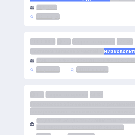
РЖД, ОАО
РТС-тендер
2 000 000 ₽
3 д.
Запрос котировок
223-ФЗ
Поставка запасных частей к 
низковольт
САНКТ-ПЕТЕРБУРГСКОЕ ГУП ПЕТЕРБУРГСКИЙ 
Энергетика
ЕЭТП Росэлторг
1 д.
Запрос котировок
44-ФЗ
Техническое обслуживание и регламент
копировально - множительной техники,
ОТДЕЛЕНИЕ ФОНДА ПЕНСИОННОГО И СОЦИА
ПО Г. МОСКВЕ И МОСКОВСКОЙ ОБЛАСТИ