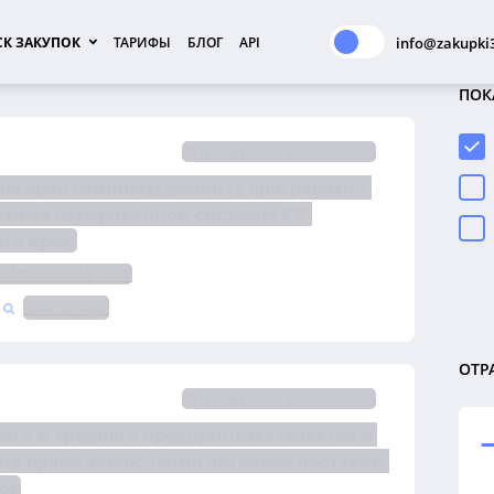
К ЗАКУПОК
ТАРИФЫ
БЛОГ
API
info@zakupki3
ПОК
Опубликована 03.08.2026
(негарантийному) ремонту программно-
автоматизированной системы РФ 
го края.
РИМОРСКОМ КРАЕ
ЭТП Элторг
ОТР
Опубликована 30.07.2026
го и среднего предпринимательства в 
электронной форме №1548/ОАЭ-ЦДЗС/26 на право заключения договора поставки 
ров