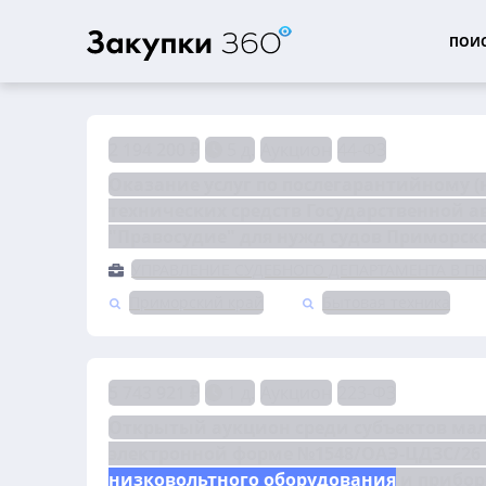
ПОИС
2 194 200 ₽
5 д.
Аукцион
44-ФЗ
Оказание услуг по послегарантийному 
технических средств Государственной 
"Правосудие" для нужд судов Приморско
УПРАВЛЕНИЕ СУДЕБНОГО ДЕПАРТАМЕНТА В П
Приморский край
Бытовая техника
5 743 921 ₽
1 д.
Аукцион
223-ФЗ
Открытый аукцион среди субъектов мало
низковольтного оборудования
 и прибо