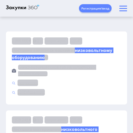
Регистрация/вход
2 000 000 ₽
3 д.
Запрос котировок
223-ФЗ
Поставка запасных частей к 
низковольтному 
оборудованию
 2
САНКТ-ПЕТЕРБУРГСКОЕ ГУП ПЕТЕРБУРГСКИЙ
МЕТРОПОЛИТЕН
Энергетика
ЕЭТП Росэлторг
3 979 245 ₽
1 д.
Запрос котировок
223-ФЗ
Поставка материалов 
низковольтного 