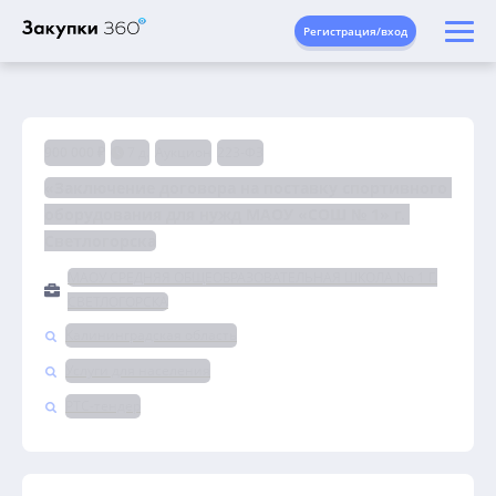
Регистрация/вход
900 000 ₽
7 д.
Аукцион
223-ФЗ
«Заключение договора на поставку спортивного 
оборудования для нужд МАОУ «СОШ № 1» г. 
Светлогорска
МАОУ СРЕДНЯЯ ОБЩЕОБРАЗОВАТЕЛЬНАЯ ШКОЛА No 1 Г.
СВЕТЛОГОРСКА
Калининградская область
Услуги для населения
РТС-тендер