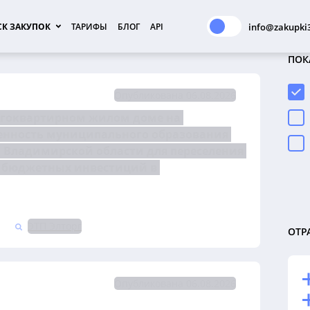
К ЗАКУПОК
ТАРИФЫ
БЛОГ
API
info@zakupki3
ПОК
Опубликована 06.08.2026
гоквартирном жилом доме на 
енность муниципального образования 
Владимирской области для переселения 
 бюджетных инвестиций в 
ЭТП Элторг
ОТР
Опубликована 06.08.2026