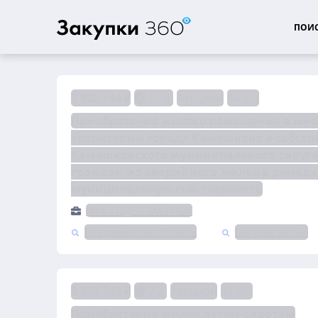
ПОИС
3 920 144 ₽
17 д.
Аукцион
44-ФЗ
Приобретение жилого помещения в мно
территории города Камешково в собств
Камешковского муниципального округа 
граждан из аварийного жилья в рамках
муниципальную собственность
МКУ ОТДЕЛ ЗАКУПОК
Владимирская область
Покупка жилья
3 328 248 ₽
7 д.
Аукцион
44-ФЗ
Приобретение жилья детям-сиротам