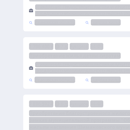
УПРАВЛЕНИЕ ГРАДОСТРОИТЕЛЬСТВА И АРХИТ
ПОСАДСКОГО МУНИЦИПАЛЬНОГО РАЙОНА ИВ
Ивановская область
Покупка жилья
1 786 400 ₽
7 д.
Аукцион
44-ФЗ
Приобретение жилья детям-сиротам
УПРАВЛЕНИЕ ГРАДОСТРОИТЕЛЬСТВА И АРХИТ
ПОСАДСКОГО МУНИЦИПАЛЬНОГО РАЙОНА ИВ
Ивановская область
Покупка жилья
7 886 592 ₽
6 д.
Аукцион
44-ФЗ
Приобретение благоустроенного жилого
рамках муниципальной программы "Обе
жильем населения Шимановского муниц