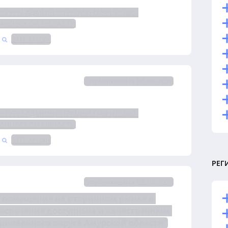
ЕКТУРЫ АДМИНИСТРАЦИИ ГАВРИЛОВО-
АНОВСКОЙ ОБЛАСТИ
ЭТП Элторг
Опубликована 06.08.2026
ЕКТУРЫ АДМИНИСТРАЦИИ ГАВРИЛОВО-
АНОВСКОЙ ОБЛАСТИ
ЭТП Элторг
РЕГ
Опубликована 05.08.2026
 помещения на вторичном рынке в 
спечение доступным и качественным 
ипального округа Амурской области"