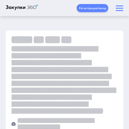
Регистрация/вход
38 949 910 ₽
5 д.
Аукцион
44-ФЗ
Оказание услуг по информационному и 
программному сопровождению 
программно‑аппаратного комплекса 
государственной информационной системы 
Ярославской области «Парковки Ярославской 
области», по передаче данных по закрытому 
каналу связи от комплексов, входящих в состав 
программно-аппаратного комплекса 
государственной информационной 
системы«Парковки Ярославской области»
МИНИСТЕРСТВО КОНКУРЕНТНОЙ ПОЛИТИКИ
ЯРОСЛАВСКОЙ ОБЛАСТИ