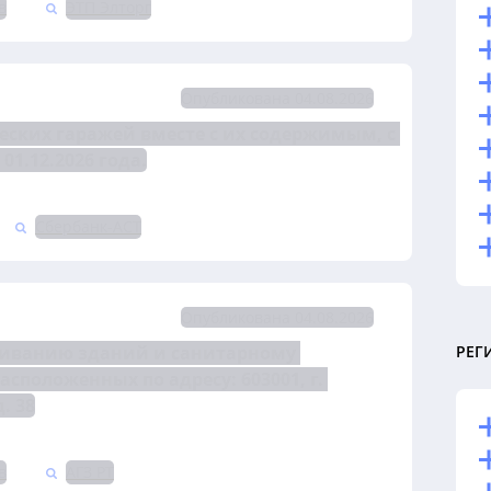
в
ЭТП Элторг
Опубликована 04.08.2026
еских гаражей вместе с их содержимым, с 
1.12.2026 года.
Сбербанк-АСТ
Опубликована 04.08.2026
живанию зданий и санитарному 
РЕГ
положенных по адресу: 603001, г. 
. 38
в
АГЗ РТ