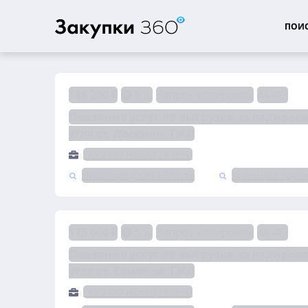
ПОИС
186 200 ₽
6 д.
Запрос котировок
44-ФЗ
Оказание услуг по выгрузке, складиров
угля ст. Доскино, ГЖД
ГКУЗ НО НОМЦ РЕЗЕРВ
Нижегородская область
Хранение грузо
175 000 ₽
5 д.
Запрос котировок
44-ФЗ
Оказание услуг по выгрузке, складиров
угля ст. Семенов, ГЖД
ГКУЗ НО НОМЦ РЕЗЕРВ