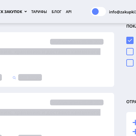
К ЗАКУПОК
ТАРИФЫ
БЛОГ
API
info@zakupki3
ПОК
Опубликована 06.08.2026
анию, хранению и доставке каменного 
в
ЭТП Элторг
ОТР
Опубликована 05.08.2026
анию, хранению и доставке каменного 