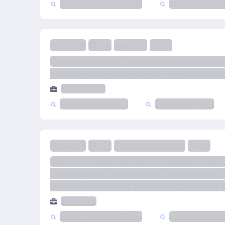
Нижегородская область
Хранение грузо
567 333 ₽
6 д.
Аукцион
44-ФЗ
Оказание услуги по перевозке металлич
последующим хранением имущества до 0
ГКУ ЦЗБУ КО
Курганская область
Хранение грузов
700 000 ₽
4 д.
Запрос котировок
44-ФЗ
Оказание услуг по техническому обслу
содержанию придомовой территории, рас
Нижний Новгород, ул. Рождественская, д
ФКУ ЦОКР
Нижегородская область
Хранение грузо