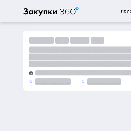
ПОИС
2 194 200 ₽
5 д.
Аукцион
44-ФЗ
Оказание услуг по послегарантийному 
технических средств Государственной 
"Правосудие" для нужд судов Приморско
УПРАВЛЕНИЕ СУДЕБНОГО ДЕПАРТАМЕНТА В П
Приморский край
Бытовая техника