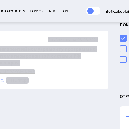
К ЗАКУПОК
ТАРИФЫ
БЛОГ
API
info@zakupki3
ПОК
Опубликована 03.08.2026
(негарантийному) ремонту программно-
автоматизированной системы РФ 
го края.
РИМОРСКОМ КРАЕ
ЭТП Элторг
ОТР