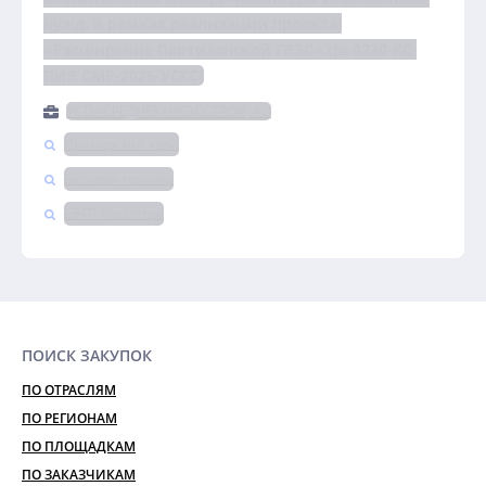
нужд, в рамках реализации проекта 
«Расширение Партизанской ГРЭС» (№ 0230-КС 
ПИР СМР-2026-УСГС)
УСТЬ-СРЕДНЕКАНГЭССТРОЙ, АО
Приморский край
Бытовая техника
ЕЭТП Росэлторг
ПОИСК ЗАКУПОК
ПО ОТРАСЛЯМ
ПО РЕГИОНАМ
ПО ПЛОЩАДКАМ
ПО ЗАКАЗЧИКАМ