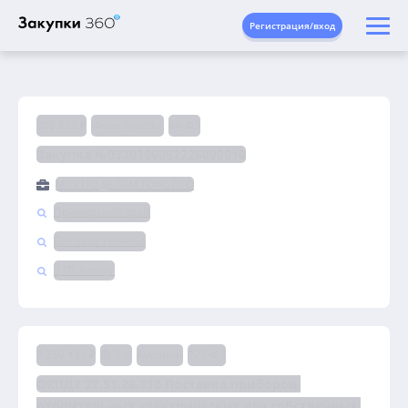
Регистрация/вход
305 833 ₽
Иные способы
44-ФЗ
Закупка №0320300052226000010
МКУ ПО ДЕЛАМ ГОЧС ПГО
Приморский край
Бытовая техника
ЭТП Элторг
7 259 431 ₽
2 д.
Аукцион
223-ФЗ
ОКПД2 27.51.26.110 Поставка приборов 
отопительных электрических для собственных 