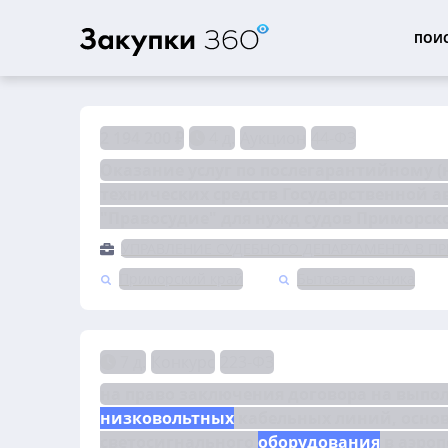
ПОИС
2 194 200 ₽
4 д.
Аукцион
44-ФЗ
Оказание услуг по послегарантийному 
технических средств Государственной 
"Правосудие" для нужд судов Приморско
УПРАВЛЕНИЕ СУДЕБНОГО ДЕПАРТАМЕНТА В П
Приморский край
Бытовая техника
7 д.
Конкурс
223-ФЗ
низковольтных
 кабельных линий, осно
светосигнального 
оборудования
 в аэро