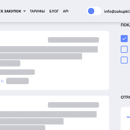
К ЗАКУПОК
ТАРИФЫ
БЛОГ
API
info@zakupki3
ПОК
Опубликована 03.08.2026
(негарантийному) ремонту программно-
автоматизированной системы РФ 
го края.
РИМОРСКОМ КРАЕ
ЭТП Элторг
ОТР
Опубликована 29.07.2026
на право заключения договора на выполнение работ по замене поврежденных 
ваний углубленных огней 
порту Шереметьево