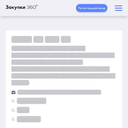
Регистрация/вход
45 000 000 ₽
3 д.
Аукцион
44-ФЗ
Оказание услуги по техническому 
обслуживанию и планово-предупредительному 
ремонту автоматических систем 
противодымной вентиляции (далее ТО и ППР 
СПДВ), установленных на объектах ФГБОУ «МДЦ 
«Артек»
ФГБОУ МЕЖДУНАРОДНЫЙ ДЕТСКИЙ ЦЕНТР АРТЕК
Республика Крым
Охрана
Сбербанк-АСТ