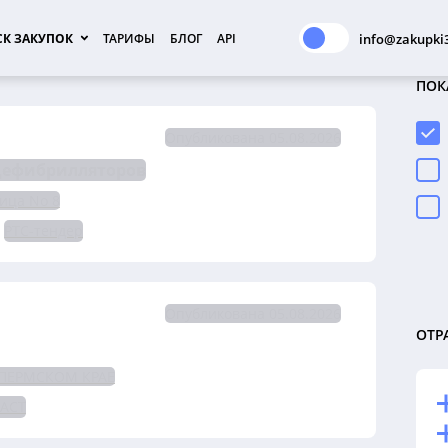
К ЗАКУПОК
ТАРИФЫ
БЛОГ
API
info@zakupki3
ПОК
Опубликована 05.08.2026
 дефибрилляторов
ица No 8
РТС-тендер
Опубликована 05.08.2026
ОТР
 ПЕРМСКОМ КРАЕ
-АСТ