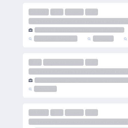
850 000 ₽
6 д.
Аукцион
44-ФЗ
Поставка пробирок вакуумных для нужд 
КОМИТЕТ ЗАКУПОК РЕСПУБЛИКИ МАРИЙ ЭЛ
Республика Марий Эл
Медицина
4 д.
Запрос котировок
44-ФЗ
Поставка литиевых аккумуляторов к ви
Пермского края Городская больница г. Соликам
Энергетика
669 060 ₽
5 д.
Аукцион
44-ФЗ
Поставка расходных и диагностических