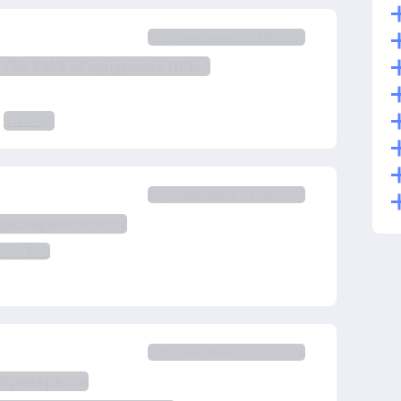
Опубликована 05.08.2026
ГБУ РМЭ «Сернурская ЦРБ».
ЭТП РАД
Опубликована 04.08.2026
деоларингоскопу
ск, ГБУЗ
Опубликована 30.07.2026
 препаратов