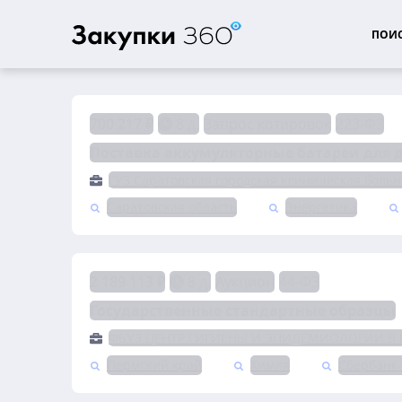
ПОИС
700 217 ₽
8 д.
Запрос котировок
223-ФЗ
Поставка аккумуляторные батареи для
ГУЗ Саратовская городская клиническая больн
Саратовская область
Энергетика
2 189 113 ₽
8 д.
Аукцион
44-ФЗ
Государственные стандартные образцы
ФБУЗ ЦЕНТР ГИГИЕНЫ И ЭПИДЕМИОЛОГИИ В
Пермский край
Химия
Сбербанк