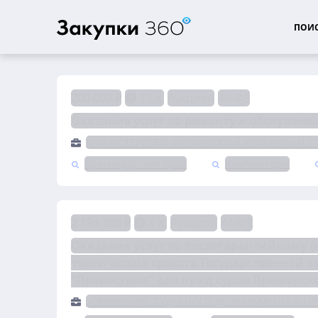
ПОИС
200 000 ₽
10 д.
Аукцион
44-ФЗ
Оказание услуг по ремонту и обслужив
МИНИСТЕРСТВО ФИЗИЧЕСКОЙ КУЛЬТУРЫ И СП
Краснодарский край
Компьютеры
2 194 200 ₽
4 д.
Аукцион
44-ФЗ
Оказание услуг по послегарантийному 
технических средств Государственной 
"Правосудие" для нужд судов Приморско
УПРАВЛЕНИЕ СУДЕБНОГО ДЕПАРТАМЕНТА В П