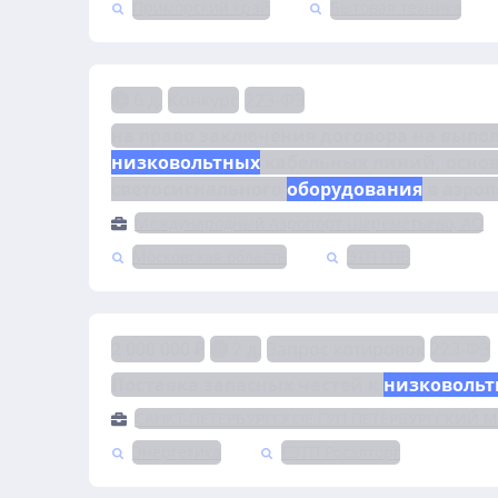
Приморский край
Бытовая техника
6 д.
Конкурс
223-ФЗ
низковольтных
 кабельных линий, осно
светосигнального 
оборудования
 в аэро
Международный Аэропорт Шереметьево, АО
Московская область
ЭТП ГПБ
2 000 000 ₽
2 д.
Запрос котировок
223-ФЗ
Поставка запасных частей к 
низковольт
САНКТ-ПЕТЕРБУРГСКОЕ ГУП ПЕТЕРБУРГСКИЙ 
Энергетика
ЕЭТП Росэлторг