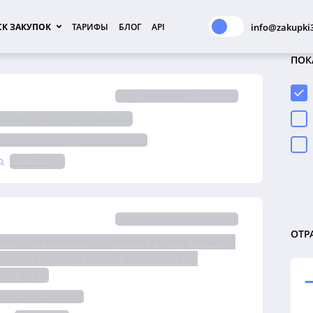
К ЗАКУПОК
ТАРИФЫ
БЛОГ
API
info@zakupki3
ПОК
Опубликована 07.08.2026
анию офисной техники
ОРТА КРАСНОДАРСКОГО КРАЯ
РТС-тендер
Опубликована 03.08.2026
ОТР
(негарантийному) ремонту программно-
автоматизированной системы РФ 
го края.
РИМОРСКОМ КРАЕ