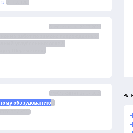
ЭТП Элторг
Опубликована 29.07.2026
на право заключения договора на выполнение работ по замене поврежденных 
ваний углубленных огней 
порту Шереметьево
Опубликована 29.07.2026
РЕГ
ному оборудованию
 2
МЕТРОПОЛИТЕН