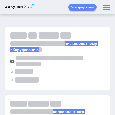
Регистрация/вход
2 000 000 ₽
3 д.
Запрос котировок
223-ФЗ
Поставка запасных частей к 
низковольтному 
оборудованию
 2
САНКТ-ПЕТЕРБУРГСКОЕ ГУП ПЕТЕРБУРГСКИЙ
МЕТРОПОЛИТЕН
Энергетика
ЕЭТП Росэлторг
3 979 245 ₽
Запрос котировок
223-ФЗ
Поставка материалов 
низковольтного 