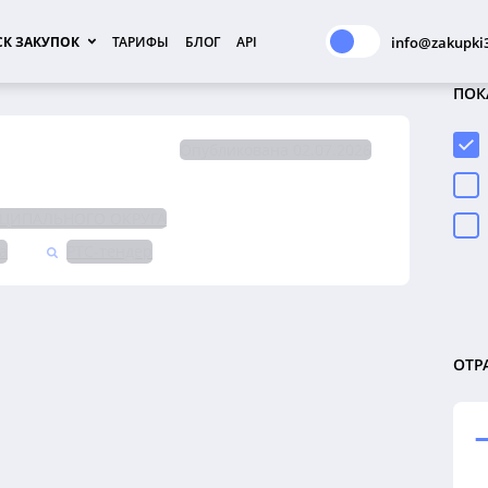
К ЗАКУПОК
ТАРИФЫ
БЛОГ
API
info@zakupki3
ПОК
Опубликована 02.07.2026
ЦИПАЛЬНОГО ОКРУГА
а
РТС-тендер
ОТР