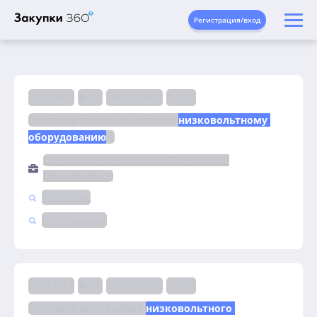
Регистрация/вход
2 000 000 ₽
3 д.
Запрос котировок
223-ФЗ
Поставка запасных частей к 
низковольтному 
оборудованию
 2
САНКТ-ПЕТЕРБУРГСКОЕ ГУП ПЕТЕРБУРГСКИЙ
МЕТРОПОЛИТЕН
Энергетика
ЕЭТП Росэлторг
3 979 245 ₽
1 д.
Запрос котировок
223-ФЗ
Поставка материалов 
низковольтного 