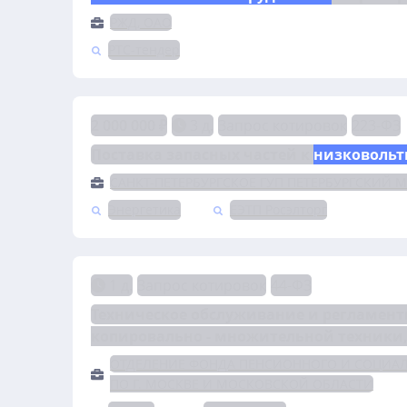
РЖД, ОАО
РТС-тендер
2 000 000 ₽
3 д.
Запрос котировок
223-ФЗ
Поставка запасных частей к 
низковольт
САНКТ-ПЕТЕРБУРГСКОЕ ГУП ПЕТЕРБУРГСКИЙ 
Энергетика
ЕЭТП Росэлторг
1 д.
Запрос котировок
44-ФЗ
Техническое обслуживание и регламент
копировально - множительной техники,
ОТДЕЛЕНИЕ ФОНДА ПЕНСИОННОГО И СОЦИА
ПО Г. МОСКВЕ И МОСКОВСКОЙ ОБЛАСТИ