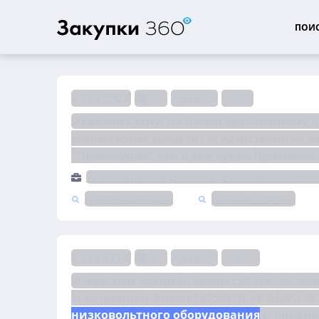
ПОИС
2 194 200 ₽
5 д.
Аукцион
44-ФЗ
Оказание услуг по послегарантийному 
технических средств Государственной 
"Правосудие" для нужд судов Приморско
УПРАВЛЕНИЕ СУДЕБНОГО ДЕПАРТАМЕНТА В П
Приморский край
Бытовая техника
5 743 921 ₽
1 д.
Аукцион
223-ФЗ
Открытый аукцион среди субъектов мало
низковольтного оборудования
 и прибо