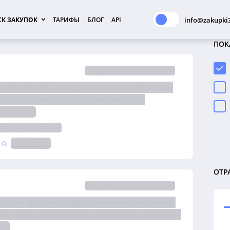
К ЗАКУПОК
ТАРИФЫ
БЛОГ
API
info@zakupki3
ПОК
Опубликована 03.08.2026
(негарантийному) ремонту программно-
автоматизированной системы РФ 
го края.
РИМОРСКОМ КРАЕ
ЭТП Элторг
ОТР
Опубликована 30.07.2026
го и среднего предпринимательства в 
электронной форме №1548/ОАЭ-ЦДЗС/26 на право заключения договора поставки 
ров