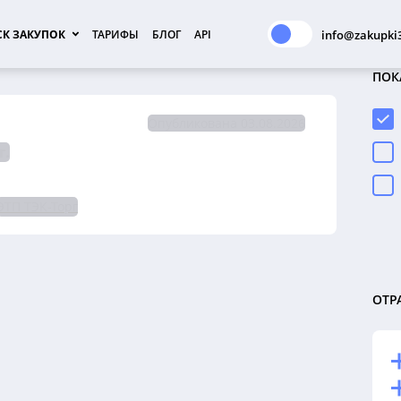
К ЗАКУПОК
ТАРИФЫ
БЛОГ
API
info@zakupki3
ПОК
Опубликована 03.08.2026
г.
ЭТП ТЭК-Торг
ОТР