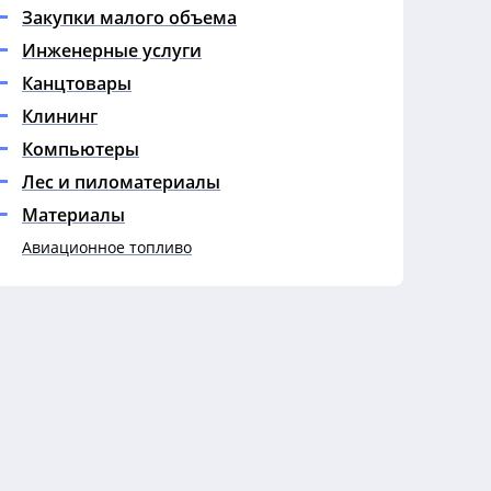
Закупки малого объема
Инженерные услуги
Канцтовары
Клининг
Компьютеры
Лес и пиломатериалы
Материалы
Авиационное топливо
Автомасла
Автомобильное масло
Автохимию
АИ-92
Антрацит
Ароматизаторы
Бензин и дизельное топливо