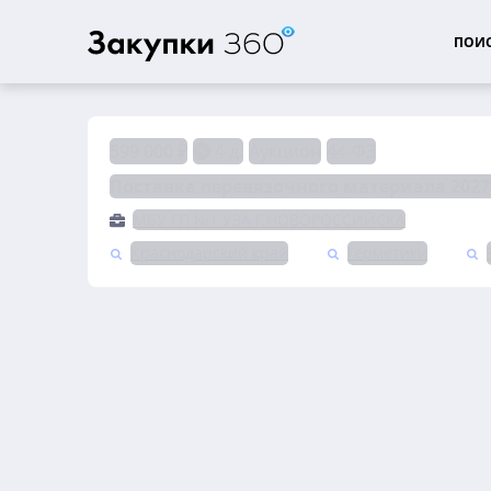
ПОИС
599 000 ₽
4 д.
Аукцион
44-ФЗ
Поставка перевязочного материала 2027
МБУ ГП №1 УЗА Г.НОВОРОССИЙСКА
Краснодарский край
Герметики