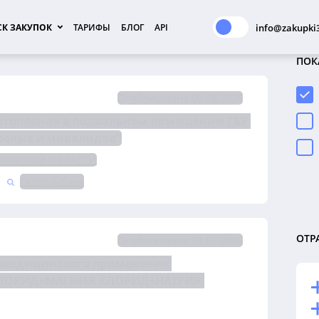
К ЗАКУПОК
ТАРИФЫ
БЛОГ
API
info@zakupki3
ПОК
Опубликована 06.08.2026
отопления в подвальном помещении ГБУ 
релых и инвалидов"
АЛИНСКОЙ ОБЛАСТИ
Газпромбанк
ОТР
Опубликована 31.07.2026
я медицинского применения 
ЛОРИД+МАГНИЯ ХЛОРИД+НАТРИЯ 