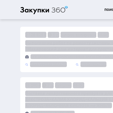
ПОИС
2 128 829 ₽
5 д.
Запрос котировок
44-ФЗ
Выполнение работ по ремонту системы 
"Макаровский дом интернат для преста
ГКУ ЦЕНТР ГОСУДАРСТВЕННЫХ ЗАКУПОК САХ
Сахалинская область
Строительство
16 080 ₽
2 д.
Аукцион
44-ФЗ
Поставка лекарственного препарата дл
ДЕКСТРОЗА+КАЛИЯ ХЛОРИД+КАЛЬЦИЯ Х
ХЛОРИД+ЯБЛОЧНАЯ КИСЛОТА не ЖНВЛП