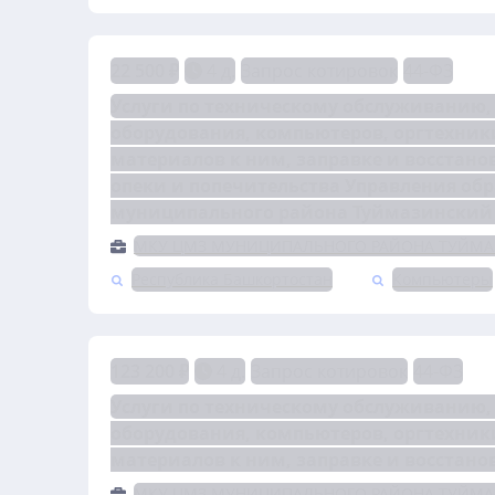
22 500 ₽
4 д.
Запрос котировок
44-ФЗ
Услуги по техническому обслуживанию, 
оборудования, компьютеров, оргтехники
материалов к ним, заправке и восстано
опеки и попечительства Управления об
муниципального района Туймазинский 
МКУ ЦМЗ МУНИЦИПАЛЬНОГО РАЙОНА ТУЙМА
Республика Башкортостан
Компьютеры
123 200 ₽
4 д.
Запрос котировок
44-ФЗ
Услуги по техническому обслуживанию, 
оборудования, компьютеров, оргтехники
материалов к ним, заправке и восстан
МКУ ЦМЗ МУНИЦИПАЛЬНОГО РАЙОНА ТУЙМА