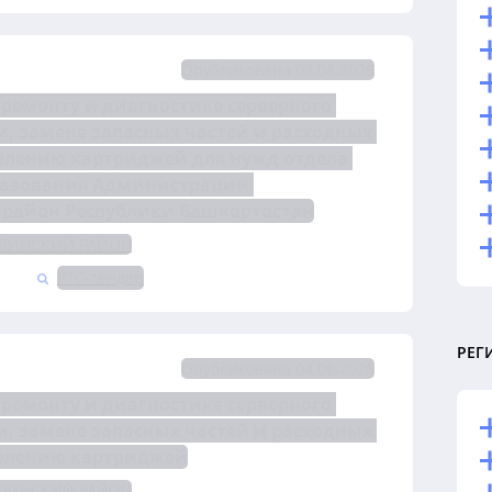
Опубликована 04.08.2026
ремонту и диагностике серверного 
, замене запасных частей и расходных 
влению картриджей для нужд отдела 
разования Администрации 
район Республики Башкортостан
ЗИНСКИЙ РАЙОН
РТС-тендер
РЕГ
Опубликована 04.08.2026
ремонту и диагностике серверного 
, замене запасных частей и расходных 
овлению картриджей
ЗИНСКИЙ РАЙОН