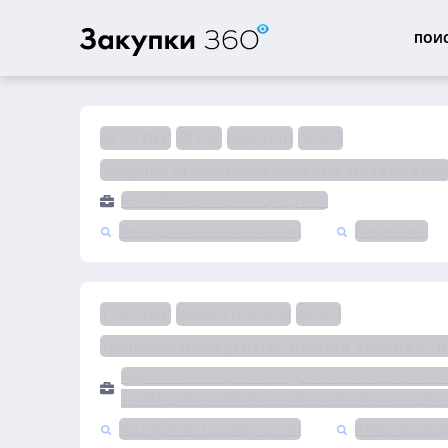
ПОИС
477 170 ₽
8 д.
Аукцион
44-ФЗ
Закупка стоматологических материало
РБ ТУЙМАЗИНСКАЯ ЦРБ, ГБУЗ
Республика Башкортостан
Медицина
112 776 ₽
Иные способы
44-ФЗ
Транспортные услуги. Аренда техники. П
АДМИНИСТРАЦИЯ ГОРОДСКОГО ПОСЕЛЕНИЯ 
ТУЙМАЗИНСКИЙ РАЙОН РЕСПУБЛИКИ БАШКО
Республика Башкортостан
АТМО Башкор