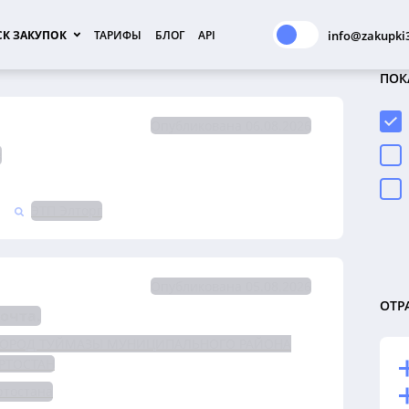
К ЗАКУПОК
ТАРИФЫ
БЛОГ
API
info@zakupki3
ПОК
Опубликована 06.08.2026
в
ЭТП Элторг
Опубликована 05.08.2026
ОТР
очта.
ГОРОД ТУЙМАЗЫ МУНИЦИПАЛЬНОГО РАЙОНА
РТОСТАН
тостана