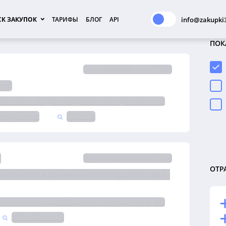
К ЗАКУПОК
ТАРИФЫ
БЛОГ
API
info@zakupki3
ПОК
Опубликована 07.08.2026
руб
ЖЕНИЯ И ВОДООТВЕДЕНИЯ ГОРОДА ЧИТЫ, АО
орудование
ЭТП ГПБ
З
Опубликована 07.08.2026
ОТР
экипажем: кран-манипулятор,самосвал  
ЖЕНИЯ И ВОДООТВЕДЕНИЯ ГОРОДА ЧИТЫ, АО
ЭТП ТОРГИ 223