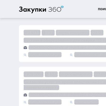
ПОИС
960 533 ₽
10 д.
Запрос котировок
223-ФЗ
Поставка оборудования для сварки ПЭ т
ПРОИЗВОДСТВЕННОЕ УПРАВЛЕНИЕ ВОДОСНАБ
Забайкальский край
Промышленное об
2 928 000 ₽
10 д.
Запрос котировок
223-Ф
Оказание услуг по арене спецтехнике с 
перевозки грунта
ПРОИЗВОДСТВЕННОЕ УПРАВЛЕНИЕ ВОДОСНАБ
Забайкальский край
Строительство