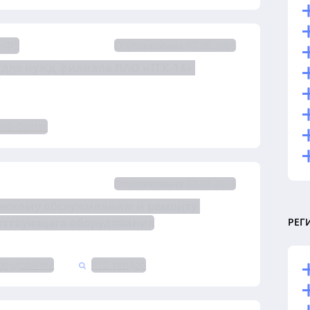
3-ФЗ
Опубликована 07.08.2026
 для нужд филиала ПАО «ТГК-14» 
B2B-Center
Опубликована 07.08.2026
ческому обслуживанию и ремонту 
тствующего оборудования
РЕГ
орудование
РТС-тендер