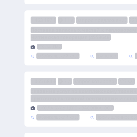
1 463 197 ₽
11 д.
Запрос предложений
22
Поставка запасных частей к тепловозам
Читинская генерация (4553648)
ТГК-14, ПАО
Забайкальский край
Транспорт
1 065 684 ₽
7 д.
Запрос котировок
223-ФЗ
оказание услуг по комплексному техни
приточно-вытяжной вентиляции и сопу
ШКОЛА БУДУЩЕГО - ЗАСОПКА, ООО
Забайкальский край
Промышленное об