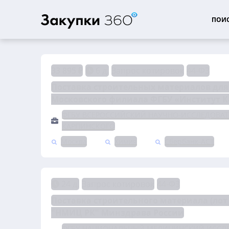
ПОИС
33 895 ₽
6 д.
Запрос котировок
44-ФЗ
Поставка строительных материалов для
Московского филиала ФГБУ «Институт 
ФГБУ ВСЕРОССИЙСКИЙ НАУЧНО-ИССЛЕДОВАТЕ
КАРПИНСКОГО
Москва
Химия
Сбербанк-АСТ
24 д.
Запрос котировок
44-ФЗ
Поставка строительного материала (лот 
"НМИЦ РК" Минздрава России
ФГБУ НАЦИОНАЛЬНЫЙ МЕДИЦИНСКИЙ ИССЛЕ