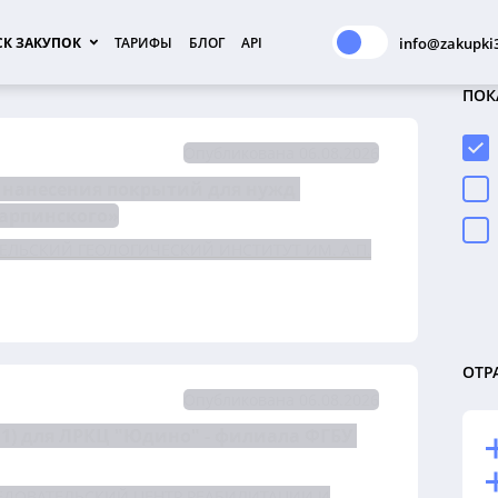
К ЗАКУПОК
ТАРИФЫ
БЛОГ
API
info@zakupki3
ПОК
Опубликована 06.08.2026
 нанесения покрытий для нужд 
Карпинского»
ЛЬСКИЙ ГЕОЛОГИЧЕСКИЙ ИНСТИТУТ ИМ. А.П.
ОТР
Опубликована 06.08.2026
1) для ЛРКЦ "Юдино" - филиала ФГБУ 
ДОВАТЕЛЬСКИЙ ЦЕНТР РЕАБИЛИТАЦИИ И