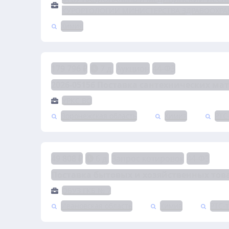
КУРОРТОЛОГИИ МИНИСТЕРСТВА ЗДРАВООХР
Химия
179 796 ₽
7 д.
Аукцион
44-ФЗ
2026-05156 Поставка сантехнических ма
УРКС ВО
Воронежская область
Химия
РТС
49 808 ₽
6 д.
Запрос котировок
44-ФЗ
Поставка бытовых и хозяйственных това
ОБУЗ ГКБ № 7
Ивановская область
Химия
РТС-