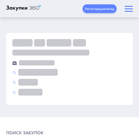
Регистрация/вход
1 525 822 ₽
4 д.
Запрос котировок
223-ФЗ
Поставка материалов смазочных
ОХИНСКАЯ ТЭЦ, АО
Сахалинская область
Герметики
ЭТП ТЭК-Торг
ПОИСК ЗАКУПОК