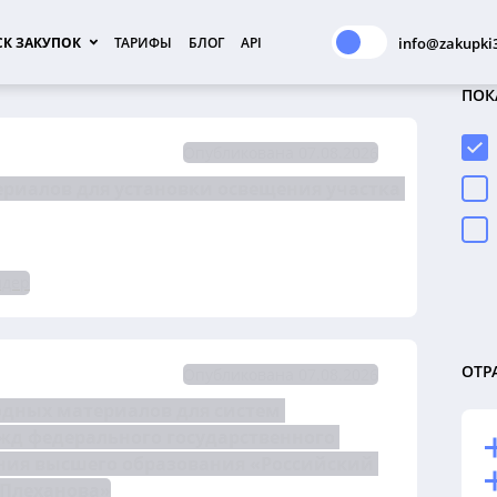
К ЗАКУПОК
ТАРИФЫ
БЛОГ
API
info@zakupki3
ПОК
Опубликована 07.08.2026
ериалов для установки освещения участка 
ндер
ОТР
Опубликована 07.08.2026
одных материалов для систем 
жд федерального государственного 
ия высшего образования «Российский 
 Плеханова»