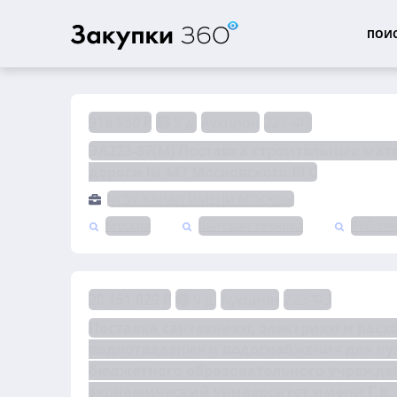
ПОИС
918 950 ₽
9 д.
Аукцион
223-ФЗ
ЭА223-87(М) Поставка строительных мат
дороги № 447 Московского РГС
ФГБУ КАНАЛ ИМЕНИ МОСКВЫ
Москва
Бытовая техника
РТС-те
20 151 829 ₽
9 д.
Аукцион
223-ФЗ
Поставка сантехники, электрики и расх
водоотведения и водоснабжения для ну
бюджетного образовательного учрежден
экономический университет имени Г.В.