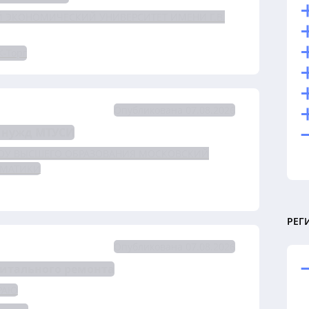
 ЭКОНОМИЧЕСКИЙ УНИВЕРСИТЕТ ИМЕНИ Г.В.
К-Торг
Опубликована 07.08.2026
я нужд МТУСИ
БОУ ВЫСШЕГО ОБРАЗОВАНИЯ МОСКОВСКИЙ
РМАТИКИ
РЕГ
Опубликована 07.08.2026
питального ремонта
РАЮ