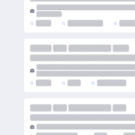
ФГБОУ ВЫСШЕГО ОБРАЗОВАНИЯ РОССИЙСКИЙ
ПЛЕХАНОВА
Москва
Бытовая техника
ЭТП ТЭ
267 170 ₽
6 д.
Запрос котировок
223-ФЗ
Поставка строительных материалов дл
ОРДЕНА ТРУДОВОГО КРАСНОГО ЗНАМЕНИ ФГ
ТЕХНИЧЕСКИЙ УНИВЕРСИТЕТ СВЯЗИ И ИНФО
Москва
Химия
Сбербанк-АСТ
200 160 ₽
5 д.
Запрос котировок
44-ФЗ
Поставка пены монтажной в рамках ка
ФКУ ИК-9 ГУФСИН РОССИИ ПО ПЕРМСКОМУ К