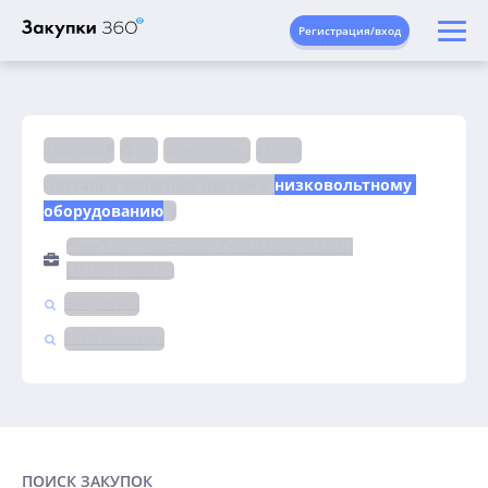
Регистрация/вход
2 000 000 ₽
2 д.
Запрос котировок
223-ФЗ
Поставка запасных частей к 
низковольтному 
оборудованию
 2
САНКТ-ПЕТЕРБУРГСКОЕ ГУП ПЕТЕРБУРГСКИЙ
МЕТРОПОЛИТЕН
Энергетика
ЕЭТП Росэлторг
ПОИСК ЗАКУПОК