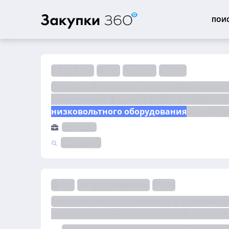
ПОИС
5 743 921 ₽
1 д.
Аукцион
223-ФЗ
Открытый аукцион среди субъектов мало
низковольтного оборудования
 и прибо
РЖД, ОАО
РТС-тендер
1 д.
Запрос котировок
44-ФЗ
Техническое обслуживание и регламент
копировально - множительной техники,