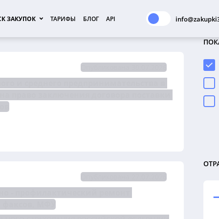
К ЗАКУПОК
ТАРИФЫ
БЛОГ
API
info@zakupki3
ПОК
Опубликована 30.07.2026
го и среднего предпринимательства в 
электронной форме №1548/ОАЭ-ЦДЗС/26 на право заключения договора поставки 
ров
ОТР
Опубликована 27.07.2026
но - профилактический ремонт 
 факсов, МФУ