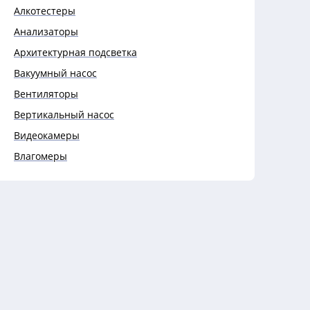
Алкотестеры
Анализаторы
Архитектурная подсветка
Вакуумный насос
Вентиляторы
Вертикальный насос
Видеокамеры
Влагомеры
Выключатели
Выключатели автоматические
Гигрометры
Гофры
Датчики
Дефектоскопы
Динамометры