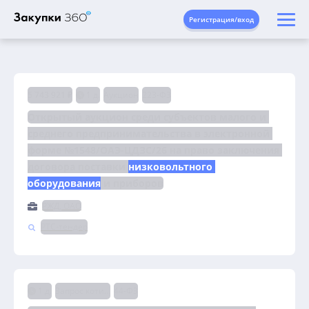
Регистрация/вход
5 743 921 ₽
1 д.
Аукцион
223-ФЗ
Открытый аукцион среди субъектов малого и 
среднего предпринимательства в электронной 
форме №1548/ОАЭ-ЦДЗС/26 на право заключения 
договора поставки 
низковольтного 
оборудования
 и приборов
РЖД, ОАО
РТС-тендер
1 д.
Запрос котировок
44-ФЗ