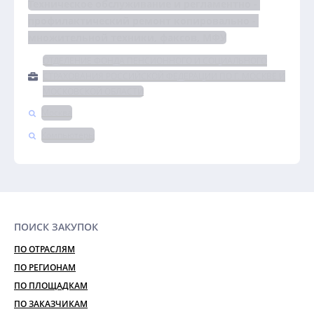
Техническое обслуживание и регламентно - 
профилактический ремонт копировально - 
множительной техники, факсов, МФУ
ОТДЕЛЕНИЕ ФОНДА ПЕНСИОННОГО И СОЦИАЛЬНОГО
СТРАХОВАНИЯ РОССИЙСКОЙ ФЕДЕРАЦИИ ПО Г. МОСКВЕ И
МОСКОВСКОЙ ОБЛАСТИ
Москва
Компьютеры
ПОИСК ЗАКУПОК
ПО ОТРАСЛЯМ
ПО РЕГИОНАМ
ПО ПЛОЩАДКАМ
ПО ЗАКАЗЧИКАМ