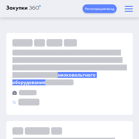
Регистрация/вход
5 743 921 ₽
1 д.
Аукцион
223-ФЗ
Открытый аукцион среди субъектов малого и 
среднего предпринимательства в электронной 
форме №1548/ОАЭ-ЦДЗС/26 на право заключения 
договора поставки 
низковольтного 
оборудования
 и приборов
РЖД, ОАО
РТС-тендер
1 д.
Запрос котировок
44-ФЗ