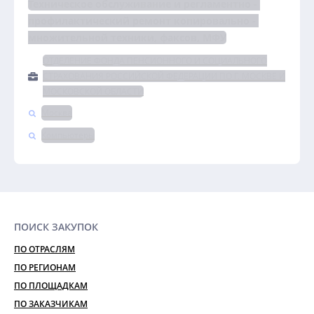
Техническое обслуживание и регламентно - 
профилактический ремонт копировально - 
множительной техники, факсов, МФУ
ОТДЕЛЕНИЕ ФОНДА ПЕНСИОННОГО И СОЦИАЛЬНОГО
СТРАХОВАНИЯ РОССИЙСКОЙ ФЕДЕРАЦИИ ПО Г. МОСКВЕ И
МОСКОВСКОЙ ОБЛАСТИ
Москва
Компьютеры
ПОИСК ЗАКУПОК
ПО ОТРАСЛЯМ
ПО РЕГИОНАМ
ПО ПЛОЩАДКАМ
ПО ЗАКАЗЧИКАМ