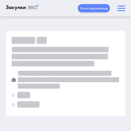
Регистрация/вход
Запрос котировок
44-ФЗ
Техническое обслуживание и регламентно - 
профилактический ремонт копировально - 
множительной техники, факсов, МФУ
ОТДЕЛЕНИЕ ФОНДА ПЕНСИОННОГО И СОЦИАЛЬНОГО
СТРАХОВАНИЯ РОССИЙСКОЙ ФЕДЕРАЦИИ ПО Г. МОСКВЕ И
МОСКОВСКОЙ ОБЛАСТИ
Москва
Компьютеры