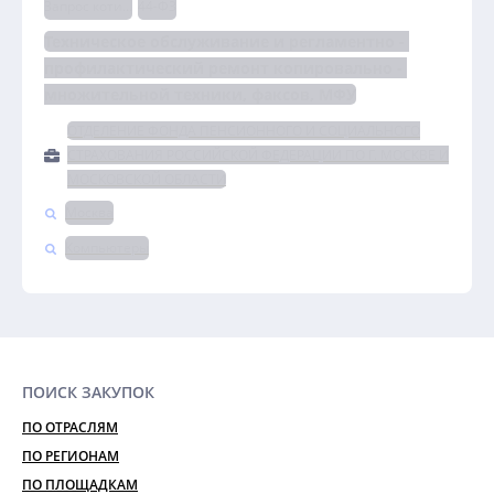
Запрос котировок
44-ФЗ
Техническое обслуживание и регламентно - 
профилактический ремонт копировально - 
множительной техники, факсов, МФУ
ОТДЕЛЕНИЕ ФОНДА ПЕНСИОННОГО И СОЦИАЛЬНОГО
СТРАХОВАНИЯ РОССИЙСКОЙ ФЕДЕРАЦИИ ПО Г. МОСКВЕ И
МОСКОВСКОЙ ОБЛАСТИ
Москва
Компьютеры
ПОИСК ЗАКУПОК
ПО ОТРАСЛЯМ
ПО РЕГИОНАМ
ПО ПЛОЩАДКАМ