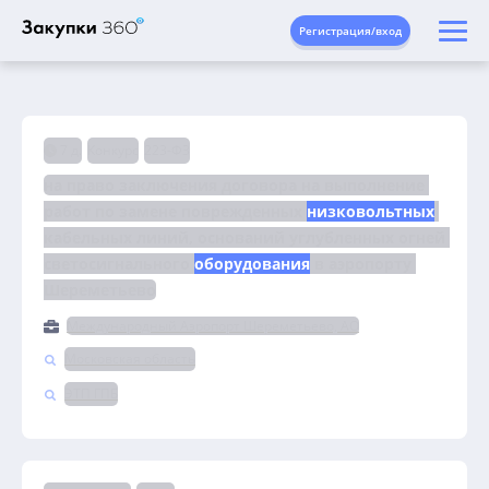
Регистрация/вход
7 д.
Конкурс
223-ФЗ
на право заключения договора на выполнение 
работ по замене поврежденных 
низковольтных
кабельных линий, оснований углубленных огней 
светосигнального 
оборудования
 в аэропорту 
Шереметьево
Международный Аэропорт Шереметьево, АО
Московская область
ЭТП ГПБ