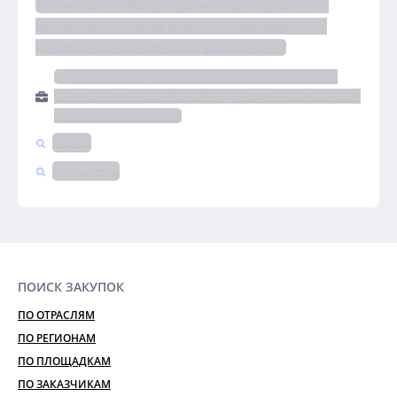
Техническое обслуживание и регламентно - 
профилактический ремонт копировально - 
множительной техники, факсов, МФУ
ОТДЕЛЕНИЕ ФОНДА ПЕНСИОННОГО И СОЦИАЛЬНОГО
СТРАХОВАНИЯ РОССИЙСКОЙ ФЕДЕРАЦИИ ПО Г. МОСКВЕ И
МОСКОВСКОЙ ОБЛАСТИ
Москва
Компьютеры
ПОИСК ЗАКУПОК
ПО ОТРАСЛЯМ
ПО РЕГИОНАМ
ПО ПЛОЩАДКАМ
ПО ЗАКАЗЧИКАМ