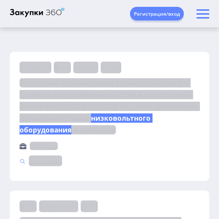
Регистрация/вход
5 743 921 ₽
1 д.
Аукцион
223-ФЗ
Открытый аукцион среди субъектов малого и 
среднего предпринимательства в электронной 
форме №1548/ОАЭ-ЦДЗС/26 на право заключения 
договора поставки 
низковольтного 
оборудования
 и приборов
РЖД, ОАО
РТС-тендер
1 д.
Запрос котировок
44-ФЗ