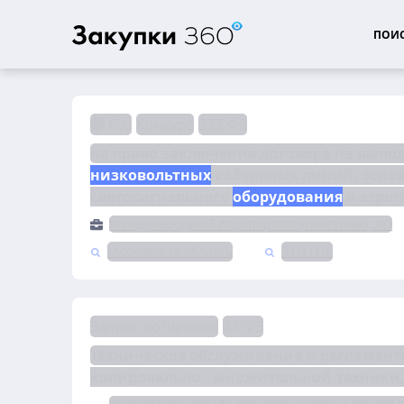
ПОИС
6 д.
Конкурс
223-ФЗ
низковольтных
 кабельных линий, осно
светосигнального 
оборудования
 в аэро
Международный Аэропорт Шереметьево, АО
Московская область
ЭТП ГПБ
Запрос котировок
44-ФЗ
Техническое обслуживание и регламент
копировально - множительной техники,