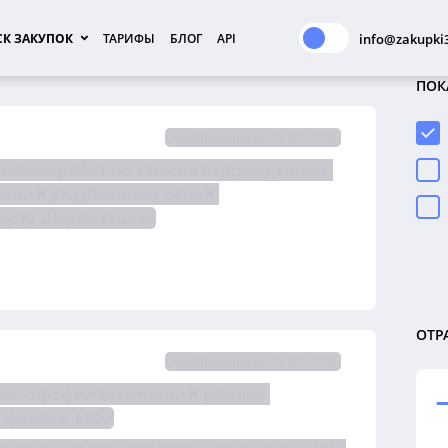
К ЗАКУПОК
ТАРИФЫ
БЛОГ
API
info@zakupki3
ПОК
Опубликована 29.07.2026
на право заключения договора на выполнение работ по замене поврежденных 
ваний углубленных огней 
порту Шереметьево
ОТР
Опубликована 27.07.2026
но - профилактический ремонт 
 факсов, МФУ